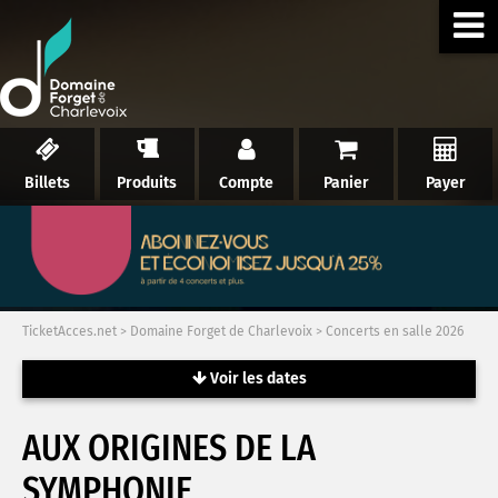
Billets
Produits
Compte
Panier
Payer
TicketAcces.net
>
Domaine Forget de Charlevoix
>
Concerts en salle 2026
Voir les dates
AUX ORIGINES DE LA
SYMPHONIE