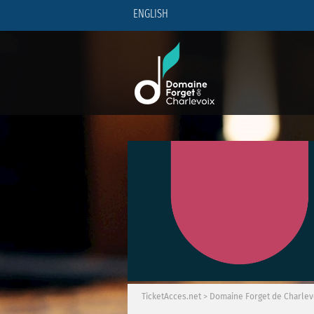
ENGLISH
TicketAcces.net
>
Domaine Forget de Charlev