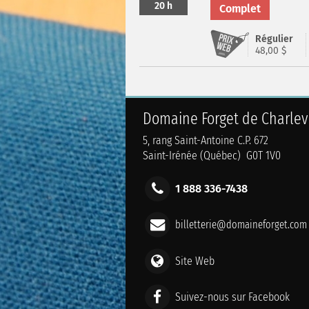
20 h
Complet
Régulier
48,00 $
Domaine Forget de Charlev
5, rang Saint-Antoine C.P. 672
Saint-Irénée (Québec) G0T 1V0
1 888 336-7438
billetterie@domaineforget.com
Site Web
Suivez-nous sur Facebook