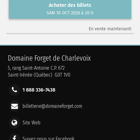
Acheter des billets
SAM 10 OCT 2026 à 20 h
En vente maintenant!
Domaine Forget de Charlevoix
5, rang Saint-Antoine C.P. 672
Saint-Irénée (Québec) G0T 1V0
1 888 336-7438
billetterie@domaineforget.com
Site Web
Suivez-nous sur Facebook