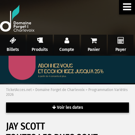
Billets
Produits
Compte
Panier
Payer
TicketAcces.net
>
Domaine Forget de Charlevoix
>
Programmation Variétés
2026
Voir les dates
JAY SCOTT